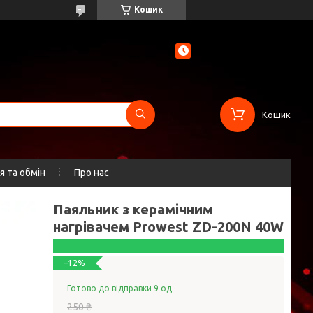
Кошик
Кошик
 та обмін
Про нас
Паяльник з керамічним
нагрівачем Prowest ZD-200N 40W
–12%
Готово до відправки 9 од.
250 ₴