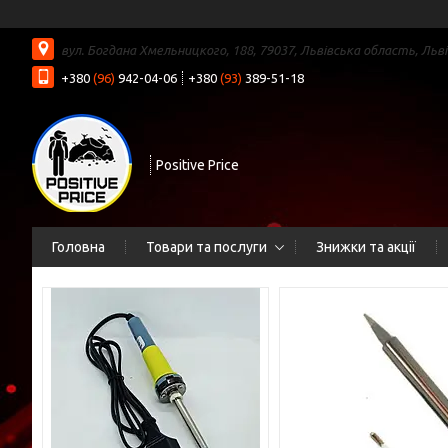
вул. Богдана Хмельницкого, 188, 79037, Львівська область, Льві
+380
(96)
942-04-06
+380
(93)
389-51-18
Positive Price
Головна
Товари та послуги
Знижки та акції