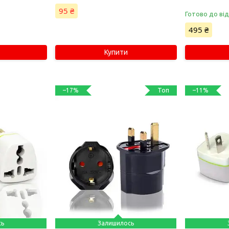
95 ₴
Готово до ві
495 ₴
Купити
Топ
–17%
–11%
сь
Залишилось