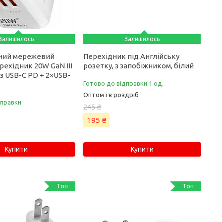
Залишилось
Залишилось
ний мережевий
Перехідник під Англійську
ехідник 20W GaN III
розетку, з запобіжником, білий
 з USB-C PD + 2×USB-
Готово до відправки 1 од.
Оптом і в роздріб
дправки
245 ₴
195 ₴
Купити
Купити
Топ
Топ