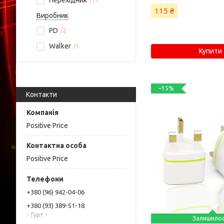
Перехідник
17
115 ₴
Виробник
PD
2
Walker
1
Купити
–15%
Контакти
Positive Price
Positive Price
+380 (96) 942-04-06
+380 (93) 389-51-18
↑ Гурт ↑
Залишило