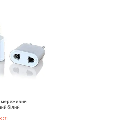
к мережевий
ний білий
ості