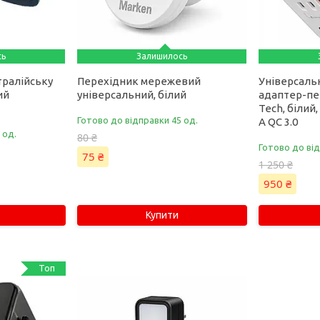
сь
Залишилось
тралійську
Перехідник мережевий
Універсаль
ий
універсальний, білий
адаптер-пер
Tech, білий,
Готово до відправки 45 од.
A QC 3.0
 од.
80 ₴
Готово до ві
75 ₴
1 250 ₴
950 ₴
Купити
Топ