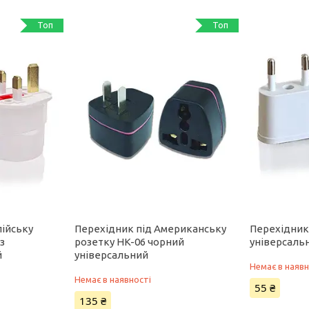
Топ
Топ
лійську
Перехідник під Американську
Перехідни
з
розетку HK-06 чорний
універсаль
й
універсальний
Немає в наявн
Немає в наявності
55 ₴
135 ₴