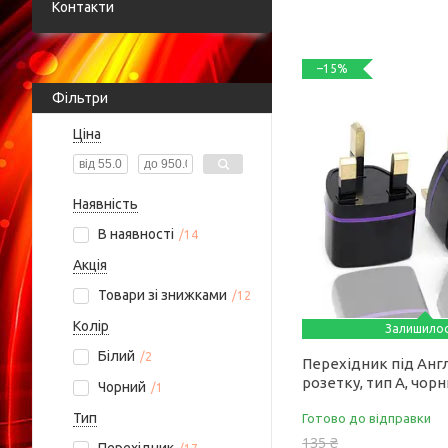
Контакти
–15%
Фільтри
Ціна
Наявність
В наявності
14
Акція
Товари зі знижками
12
Колір
Залишило
Білий
2
Перехідник під Анг
розетку, тип А, чор
Чорний
1
Тип
Готово до відправки
135 ₴