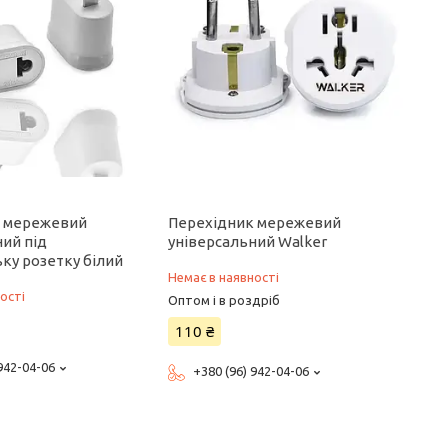
к мережевий
Перехідник мережевий
ний під
універсальний Walker
ку розетку білий
Немає в наявності
ості
Оптом і в роздріб
110 ₴
 942-04-06
+380 (96) 942-04-06