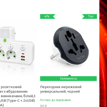
Топ
–6%
Залишилось
 розетковий
Перехідник мережевий
ач з вбудованим
універсальний, чорний
 вимикачами, білий,3
Готово до відправки
 USB (Type-C + 2xUSB)
0A)
80 ₴