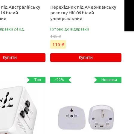
 під Австралійську
Перехідник під Американську
16 білий
розетку HK-06 білий
ний
універсальний
правки 24 од.
Готово до відправки
135 ₴
115 ₴
Купити
Купити
Топ
Новинка
–20%