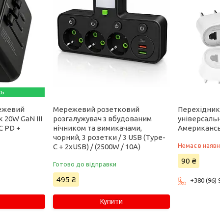
сь
ежевий
Мережевий розетковий
Перехідни
 20W GaN III
розгалужувач з вбудованим
універсаль
C PD +
нічником та вимикачами,
Американсь
чорний, 3 розетки / 3 USB (Type-
Немає в наявн
C + 2xUSB) / (2500W / 10A)
90 ₴
Готово до відправки
495 ₴
+380 (96)
Купити