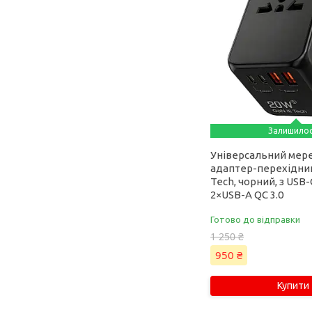
Залишило
Універсальний мер
адаптер-перехідник
Tech, чорний, з USB-
2×USB-A QC 3.0
Готово до відправки
1 250 ₴
950 ₴
Купити