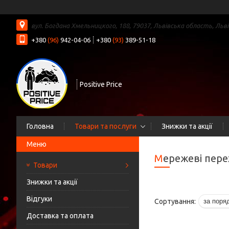
вул. Богдана Хмельницкого, 188, 79037, Львівська область, Льві
+380
(96)
942-04-06
+380
(93)
389-51-18
Positive Price
Головна
Товари та послуги
Знижки та акції
Мережеві пер
Товари
Знижки та акції
Відгуки
Доставка та оплата