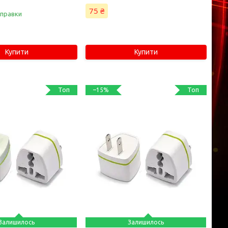
75 ₴
дправки
Купити
Купити
Топ
Топ
–15%
Залишилось
Залишилось