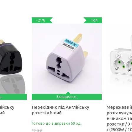
Топ
–21%
сь
Залишилось
лійську
Перехідник під Англійську
Мережевий
ний
розетку білий
розгалужув
нічником та
Готово до відправки 69 од.
розетки / 3
/ (2500W / 1
120 ₴