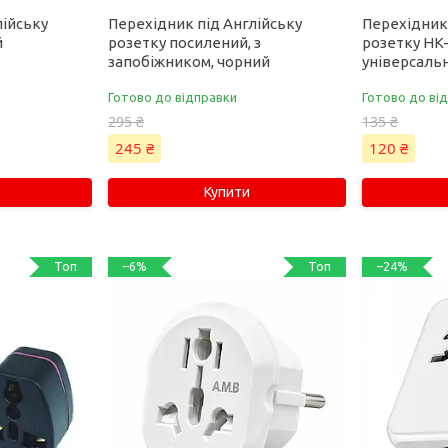
лійську
Перехідник під Англійську
Перехідник
й
розетку посилений, з
розетку HK-
запобіжником, чорний
універсаль
Готово до відправки
Готово до від
295 ₴
135 ₴
245 ₴
120 ₴
Купити
Топ
Топ
–6%
–24%