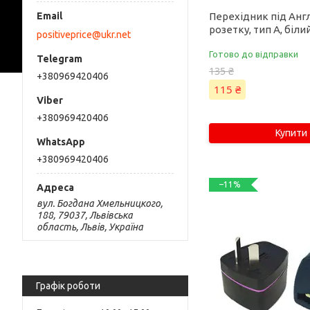
Перехідник під Анг
розетку, тип А, біли
positiveprice@ukr.net
Готово до відправки
135 ₴
+380969420406
115 ₴
+380969420406
Купити
+380969420406
–11%
вул. Богдана Хмельницкого,
188, 79037, Львівська
область, Львів, Україна
Графік роботи