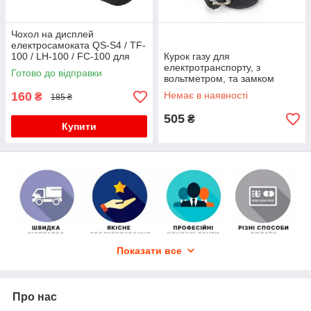
Чохол на дисплей
електросамоката QS-S4 / TF-
100 / LH-100 / FC-100 для
Курок газу для
Kugoo M4, M4 Pro –
електротранспорту, з
Готово до відправки
силіконовий захисний,
вольтметром, та замком
чорний
запалювання (5V – 99V)
160
Немає в наявності
₴
185 ₴
505
₴
Купити
Показати все
Про нас