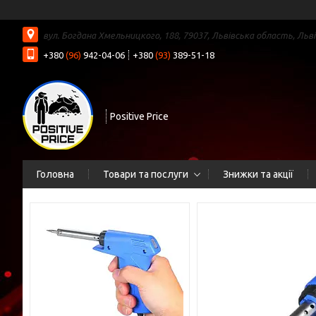
вул. Богдана Хмельницкого, 188, 79037, Львівська область, Льві
+380
(96)
942-04-06
+380
(93)
389-51-18
Positive Price
Головна
Товари та послуги
Знижки та акції