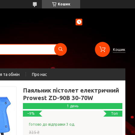
Кошик
Кошик
 та обмін
Про нас
Паяльник пістолет електричний
Prowest ZD-90B 30-70W
1 день
Топ
–9%
Готово до відправки 3 од.
325 ₴