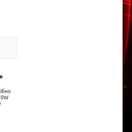
 в
рібно
 70W
е