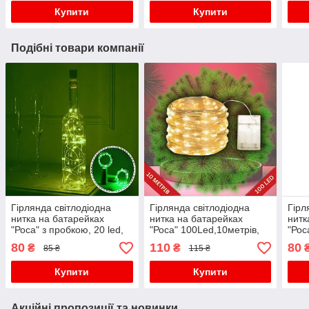
Купити
Купити
Подібні товари компанії
Гірлянда світлодіодна
Гірлянда світлодіодна
Гірл
нитка на батарейках
нитка на батарейках
нитк
"Роса" з пробкою, 20 led,
"Роса" 100Led,10метрів,
"Рос
зелене світло
тепло-біле світло
синє
80
110
80
₴
₴
85 ₴
115 ₴
Купити
Купити
Акційні пропозиції та новинки