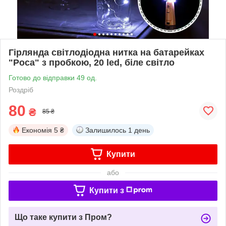
Гірлянда світлодіодна нитка на батарейках
"Роса" з пробкою, 20 led, біле світло
Готово до відправки 49 од.
Роздріб
80
₴
85 ₴
Економія
5 ₴
Залишилось
1 день
Купити
або
Купити з
Що таке купити з Пром?