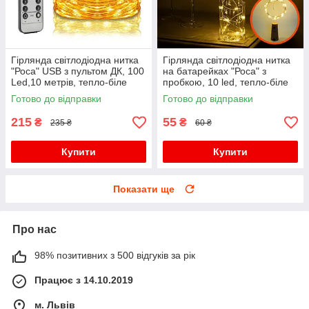
Гірлянда світлодіодна нитка
Гірлянда світлодіодна нитка
"Роса" USB з пультом ДК, 100
на батарейках "Роса" з
Led,10 метрів, тепло-біле
пробкою, 10 led, тепло-біле
світло
світло
Готово до відправки
Готово до відправки
215
55
₴
₴
235 ₴
60 ₴
Купити
Купити
Показати ще
Про нас
98% позитивних з 500 відгуків за рік
Працює з 14.10.2019
м. Львів