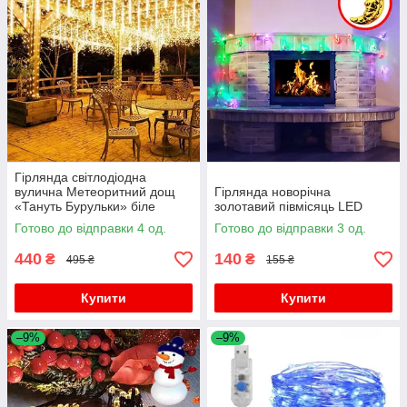
Гірлянда світлодіодна
вулична Метеоритний дощ
Гірлянда новорічна
«Тануть Бурульки» біле
золотавий півмісяць LED
тепле світло
Готово до відправки 4 од.
Готово до відправки 3 од.
440
140
₴
₴
495 ₴
155 ₴
Купити
Купити
–9%
–9%