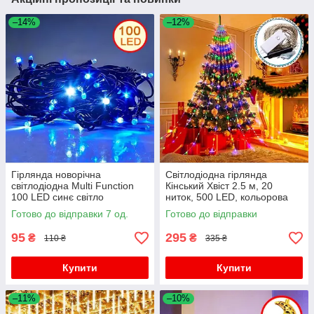
–14%
–12%
Гірлянда новорічна
Світлодіодна гірлянда
світлодіодна Multi Function
Кінський Хвіст 2.5 м, 20
100 LED синє світло
ниток, 500 LED, кольорова
Готово до відправки 7 од.
Готово до відправки
95
295
₴
₴
110 ₴
335 ₴
Купити
Купити
–11%
–10%