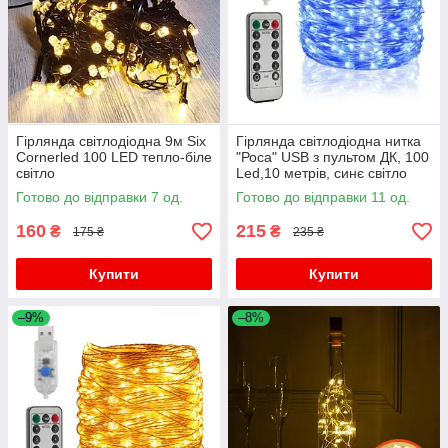
Гірлянда світлодіодна 9м Six
Гірлянда світлодіодна нитка
Cornerled 100 LED тепло-біле
"Роса" USB з пультом ДК, 100
світло
Led,10 метрів, синє світло
Готово до відправки 7 од.
Готово до відправки 11 од.
160
215
₴
₴
175 ₴
235 ₴
Купити
Купити
–9%
–8%