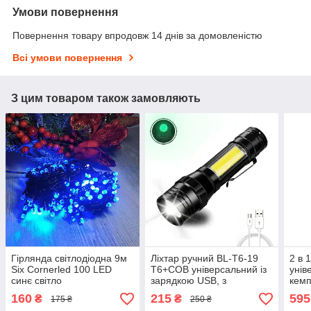
Умови повернення
Повернення товару впродовж 14 днів за домовленістю
Всі умови повернення
З цим товаром також замовляють
Гірлянда світлодіодна 9м
Ліхтар ручний BL-T6-19
2 в 
Six Cornerled 100 LED
T6+COB універсальний із
унів
синє світло
зарядкою USB, з
кемп
фокусуванням, бічне
підв
160
215
595
₴
₴
175 ₴
250 ₴
світло, кліпса