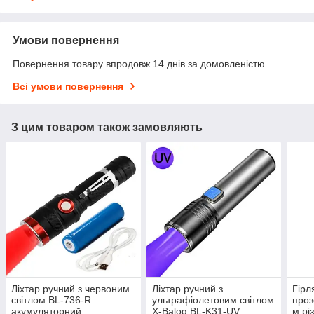
Умови повернення
Повернення товару впродовж 14 днів за домовленістю
Всі умови повернення
З цим товаром також замовляють
Ліхтар ручний з червоним
Ліхтар ручний з
Гірл
світлом BL-736-R
ультрафіолетовим світлом
проз
акумуляторний
X-Balog BL-K31-UV
м рі