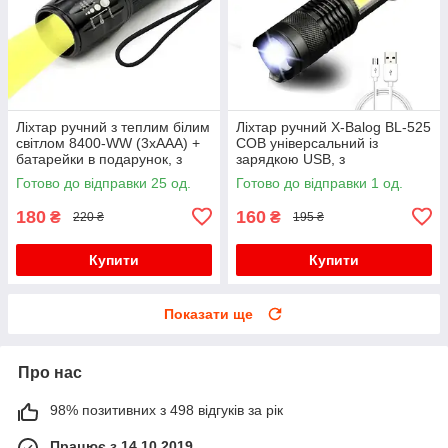
Ліхтар ручний з теплим білим
Ліхтар ручний X-Balog BL-525
світлом 8400-WW (3xAAA) +
COB універсальний із
батарейки в подарунок, з
зарядкою USB, з
фокусуванням
фокусуванням, з кліпсою
Готово до відправки 25 од.
Готово до відправки 1 од.
180
160
₴
₴
220 ₴
195 ₴
Купити
Купити
Показати ще
Про нас
98% позитивних з 498 відгуків за рік
Працює з 14.10.2019