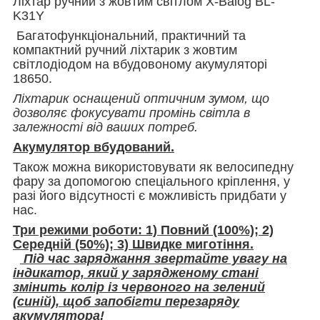
Ліхтар ручний з жовтим світлом X-Balog BL-
K31Y
Багатофункціональний, практичний та
компактний ручний ліхтарик з
жовтим
світлодіодом на вбудовоному акумуляторі
18650.
Ліхтарик оснащений оптичним зумом, що
дозволяє фокусувати промінь світла в
залежності від ваших потреб.
Акумулятор вбудований.
Також можна використовувати як велосипедну
фару за допомогою спеціального кріплення, у
разі його відсутності є можливість придбати у
нас.
Три режими роботи: 1) Повний (100%); 2)
Середній (50%); 3) Швидке миготіння.
Під час заряджання звертайте увагу на
індикатор, який у зарядженому стані
змінить колір із червоного на зелений
(синій), щоб запобігти перезаряду
акумулятора!