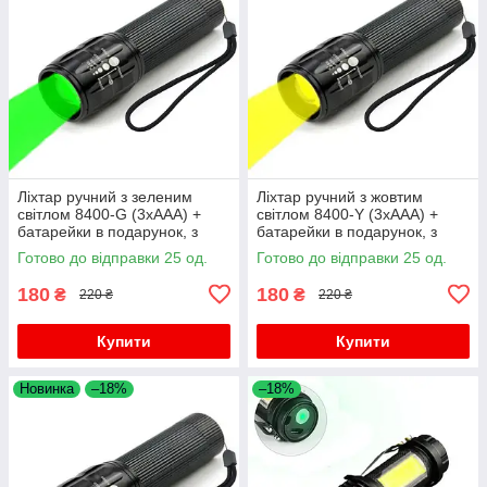
Ліхтар ручний з зеленим
Ліхтар ручний з жовтим
світлом 8400-G (3xAAA) +
світлом 8400-Y (3xAAA) +
батарейки в подарунок, з
батарейки в подарунок, з
фокусуванням
фокусуванням
Готово до відправки 25 од.
Готово до відправки 25 од.
180
180
₴
₴
220 ₴
220 ₴
Купити
Купити
Новинка
–18%
–18%