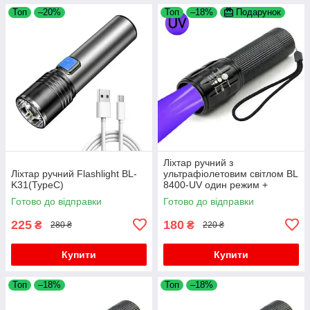
Топ
–20%
Топ
–18%
Подарунок
Ліхтар ручний з
Ліхтар ручний Flashlight BL-
ультрафіолетовим світлом BL
K31(TypeC)
8400-UV один режим +
батарейки в подарунок
Готово до відправки
Готово до відправки
225
180
₴
₴
280 ₴
220 ₴
Купити
Купити
Топ
–18%
Топ
–18%