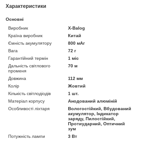
Характеристики
Основні
Виробник
X-Balog
Країна виробник
Китай
Ємність акумулятору
800 мАг
Вага
72 г
Гарантійний термін
1 міс
Дальність світлового
70 м
променя
Довжина
112 мм
Колір
Жовтий
Кількість світлодіодів
1 шт.
Матеріал корпусу
Анодований алюміній
Особливості ліхтаря
Вологостійкий, Вбудований
акумулятор, Індикатор
заряду, Пилостійкий,
Протиударний, Оптичний
зум
Потужність лампи
3 Вт