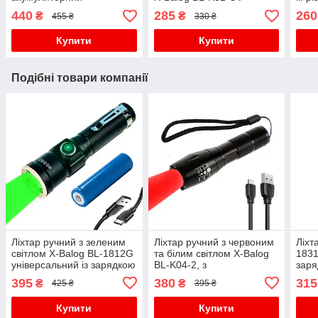
(MicroUSB)
акумуляторний(TypeC)
440
285
260
₴
₴
455 ₴
330 ₴
Купити
Купити
Подібні товари компанії
Ліхтар ручний з зеленим
Ліхтар ручний з червоним
Ліхт
світлом X-Balog BL-1812G
та білим світлом X-Balog
1831
універсальний із зарядкою
BL-K04-2, з
заря
USB, з фокусуванням, з
фокусуванням, зарядка
фок
395
380
315
₴
₴
425 ₴
395 ₴
кліпсою
USB Type-C
Купити
Купити