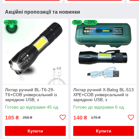
Акційні пропозиції та новинки
–26%
Топ
–20%
Ліхтар ручний BL-T6-29-
Ліхтар ручний X-Balog BL-513
T6+COB універсальний із
XPE+COB універсальний із
зарядкою USB, з
зарядкою USB, з
фокусуванням, бічне світло
фокусуванням, бічне світло
Готово до відправки 45 од.
Готово до відправки 6 од.
185
140
₴
₴
250 ₴
175 ₴
Купити
Купити