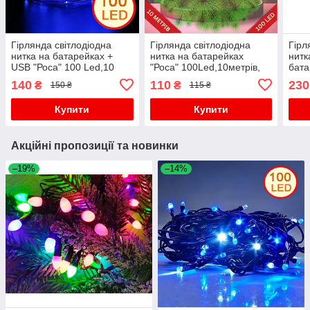
Гірлянда світлодіодна
Гірлянда світлодіодна
Гірл
нитка на батарейках +
нитка на батарейках
нитк
USB "Роса" 100 Led,10
"Роса" 100Led,10метрів,
бата
метрів, синє світло
тепло-біле світло
100 
140
110
230
₴
₴
150 ₴
115 ₴
світ
Купити
Купити
Акційні пропозиції та новинки
–19%
–14%