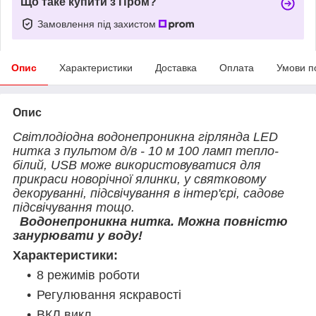
Що таке купити з Пром?
Замовлення під захистом
Опис
Характеристики
Доставка
Оплата
Умови п
Опис
Світлодіодна водонепроникна гірлянда LED
нитка з пультом д/в - 10 м 100 ламп тепло-
білий,
USB
може використовуватися для
прикраси новорічної ялинки, у святковому
декоруванні, підсвічування в інтер'єрі, садове
підсвічування тощо.
Водонепроникна нитка. Можна повністю
занурювати у воду!
Характеристики:
8 режимів роботи
Регулювання яскравості
ВКЛ викл