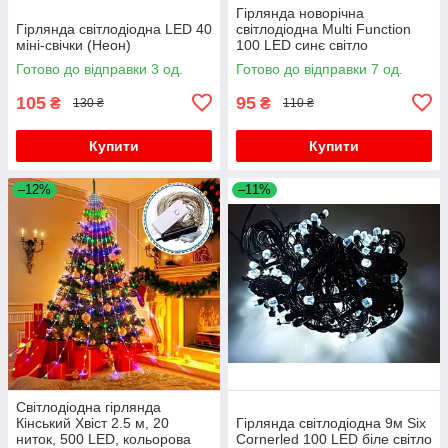
Гірлянда новорічна
Гірлянда світлодіодна LED 40
світлодіодна Multi Function
міні-свічки (Неон)
100 LED синє світло
Готово до відправки 3 од.
Готово до відправки 7 од.
105
95
₴
₴
130 ₴
110 ₴
Купити
Купити
–12%
–11%
Світлодіодна гірлянда
Кінський Хвіст 2.5 м, 20
Гірлянда світлодіодна 9м Six
ниток, 500 LED, кольорова
Cornerled 100 LED біле світло