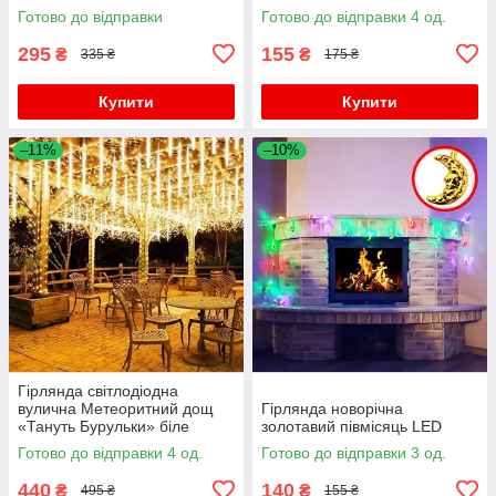
Готово до відправки
Готово до відправки 4 од.
295
155
₴
₴
335 ₴
175 ₴
Купити
Купити
–11%
–10%
Гірлянда світлодіодна
вулична Метеоритний дощ
Гірлянда новорічна
«Тануть Бурульки» біле
золотавий півмісяць LED
тепле світло
Готово до відправки 4 од.
Готово до відправки 3 од.
440
140
₴
₴
495 ₴
155 ₴