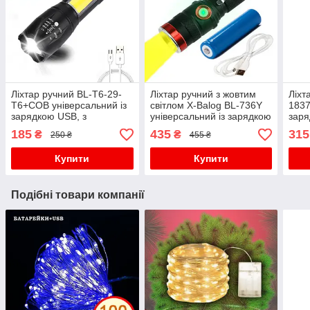
Ліхтар ручний BL-T6-29-
Ліхтар ручний з жовтим
Ліхт
T6+COB універсальний із
світлом X-Balog BL-736Y
1837
зарядкою USB, з
універсальний із зарядкою
заря
фокусуванням, бічне
USB, з фокусуванням, з
фок
185
435
315
₴
₴
250 ₴
455 ₴
світло
кліпсою
Купити
Купити
Подібні товари компанії