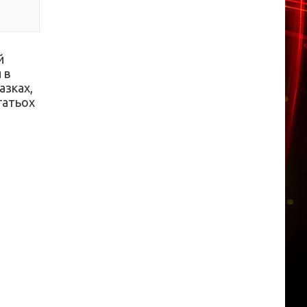
й
 в
азках,
гатьох