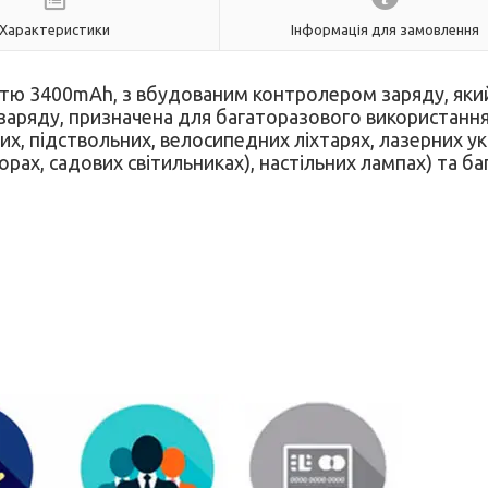
Характеристики
Інформація для замовлення
істю 3400mAh, з вбудованим контролером заряду, яки
заряду, призначена для багаторазового використання
х, підствольних, велосипедних ліхтарях, лазерних ук
ах, садових світильниках), настільних лампах) та ба