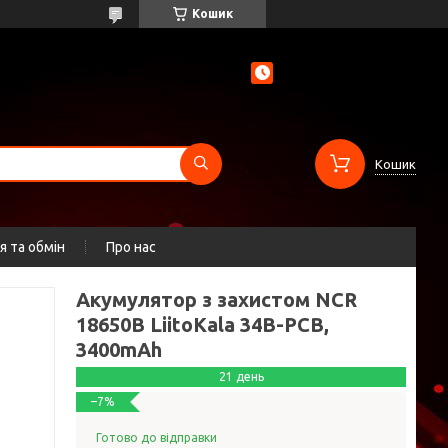
Кошик
Кошик
 та обмін
Про нас
Акумулятор з захистом NCR
18650B LiitoKala 34B-PCB,
3400mAh
21 день
–7%
Готово до відправки