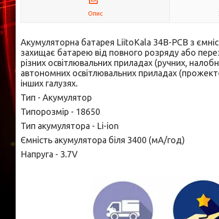
Опис
Акумуляторна батарея LiitoKala 34B-PCB з ємн
захищає батарею від повного розряду або пере
різних освітлювальних приладах (
ручних,
налобни
автономних освітлювальних приладах (прожектор
інших галузях.
Тип - Акумулятор
Типорозмір - 18650
Тип акумулятора - Li-ion
Ємність акумулятора біля 34
00
(мА/год)
Напруга - 3.7V