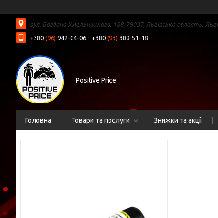
вул. Богдана Хмельницкого, 188, 79037, Львівська область, Льві
+380
(96)
942-04-06
+380
(93)
389-51-18
Positive Price
Головна
Товари та послуги
Знижки та акції