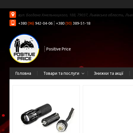
вул. Богдана Хмельницкого, 188, 79037, Львівська область, Льві
+380
(96)
942-04-06
+380
(93)
389-51-18
Positive Price
Головна
Товари та послуги
Знижки та акції