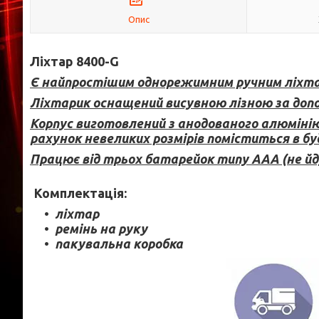
Опис
Ліхтар 8400-G
Є найпростішим однорежимним ручним ліхта
Ліхтарик оснащений висувною лізною за доп
Корпус виготовлений з анодованого алюмінію,
рахунок невеликих розмірів поміститься в бу
Працює від трьох батарейок типу AAA (не йд
Комплектація:
ліхтар
ремінь на руку
пакувальна коробка