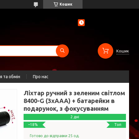
Кошик
Кошик
 та обмін
Про нас
Ліхтар ручний з зеленим світлом
8400-G (3xAAA) + батарейки в
подарунок, з фокусуванням
2 дні
Топ
–18%
Готово до відправки 25 од.