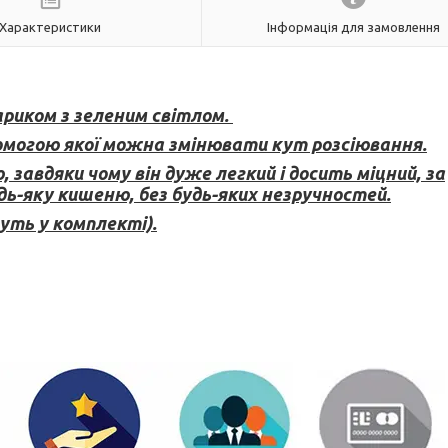
Характеристики
Інформація для замовлення
риком з зеленим світлом.
омогою якої можна змінювати кут розсіювання.
 завдяки чому він дуже легкий і досить міцний, за
дь-яку кишеню, без будь-яких незручностей.
уть у комплекті).