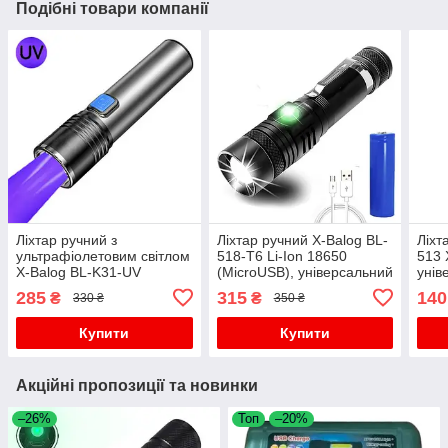
Подібні товари компанії
Ліхтар ручний з
Ліхтар ручний X-Balog BL-
Ліхт
ультрафіолетовим світлом
518-T6 Li-Ion 18650
513
X-Balog BL-K31-UV
(MicroUSB), універсальний
унів
акумуляторний(TypeC)
ліхтар
USB,
285
315
140
₴
₴
330 ₴
350 ₴
бічн
Купити
Купити
Акційні пропозиції та новинки
–26%
Топ
–20%