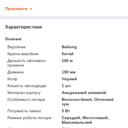
Приховати
Характеристики
Основні
Виробник
Bailong
Країна виробник
Китай
Дальність світлового
100 м
променя
Довжина
150 мм
Колір
Чорний
Кількість світлодіодів
1 шт.
Матеріал корпусу
Анодований алюміній
Особливості ліхтаря
Вологостійкий, Оптичний
зум
Потужність лампи
5 Вт
Режими роботи ліхтаря
Середній, Миготливий,
Максимальний