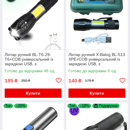
Ліхтар ручний BL-T6-29-
Ліхтар ручний X-Balog BL-513
T6+COB універсальний із
XPE+COB універсальний із
зарядкою USB, з
зарядкою USB, з
фокусуванням, бічне світло
фокусуванням, бічне світло
Готово до відправки 48 од.
Готово до відправки 6 од.
185
140
₴
₴
250 ₴
175 ₴
Купити
Купити
Топ
–20%
Топ
–18%
Подарунок