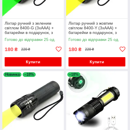
Ліхтар ручний з зеленим
Ліхтар ручний з жовтим
світлом 8400-G (3xAAA) +
світлом 8400-Y (3xAAA) +
батарейки в подарунок, з
батарейки в подарунок, з
фокусуванням
фокусуванням
Готово до відправки 25 од.
Готово до відправки 25 од.
180
180
₴
₴
220 ₴
220 ₴
Купити
Купити
Новинка
–18%
–18%