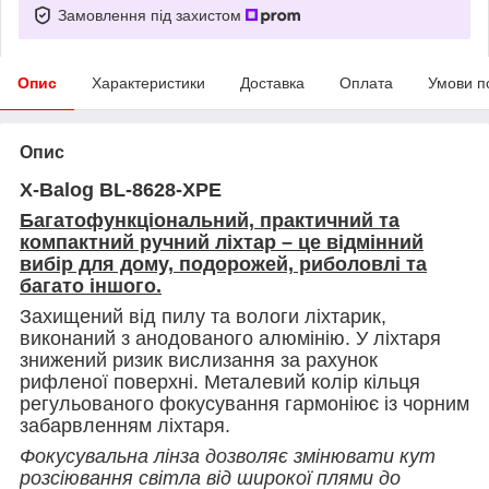
Замовлення під захистом
Опис
Характеристики
Доставка
Оплата
Умови п
Опис
X-Balog BL-8628-XPE
Багатофункціональний, практичний та
компактний ручний ліхтар – це відмінний
вибір для дому, подорожей, риболовлі та
багато іншого.
Захищений від пилу та вологи ліхтарик,
виконаний з анодованого алюмінію. У ліхтаря
знижений ризик вислизання за рахунок
рифленої поверхні. Металевий колір кільця
регульованого фокусування гармоніює із чорним
забарвленням ліхтаря.
Фокусувальна лінза дозволяє змінювати кут
розсіювання світла від широкої плями до