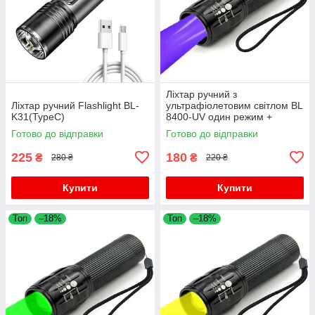
Ліхтар ручний з
Ліхтар ручний Flashlight BL-
ультрафіолетовим світлом BL
K31(TypeC)
8400-UV один режим +
батарейки в подарунок
Готово до відправки
Готово до відправки
225
180
₴
₴
280 ₴
220 ₴
Купити
Купити
Топ
–18%
Топ
–18%