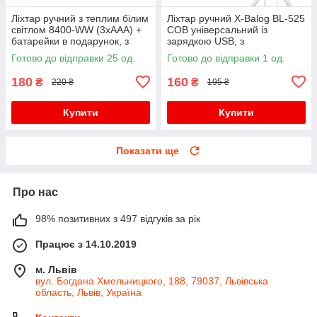
Ліхтар ручний з теплим білим
Ліхтар ручний X-Balog BL-525
світлом 8400-WW (3xAAA) +
COB універсальний із
батарейки в подарунок, з
зарядкою USB, з
фокусуванням
фокусуванням, з кліпсою
Готово до відправки 25 од.
Готово до відправки 1 од.
180
160
₴
₴
220 ₴
195 ₴
Купити
Купити
Показати ще
Про нас
98% позитивних з 497 відгуків за рік
Працює з 14.10.2019
м. Львів
вул. Богдана Хмельницкого, 188, 79037, Львівська
область, Львів, Україна