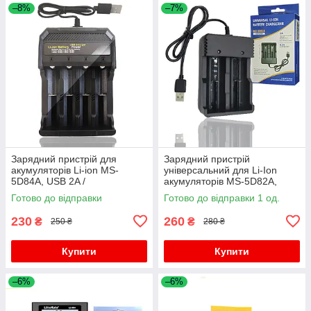
–8%
–7%
Зарядний пристрій для
Зарядний пристрій
акумуляторів Li-ion MS-
універсальний для Li-Ion
5D84A, USB 2A /
акумуляторів MS-5D82A,
Універсальна зарядка для
2х14500,16430,18650, 26650
Готово до відправки
Готово до відправки 1 од.
батарей
230
260
₴
₴
250 ₴
280 ₴
Купити
Купити
–6%
–6%