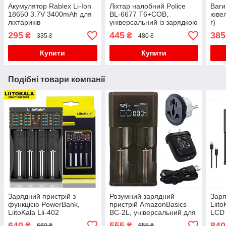
Акумулятор Rablex Li-Ion
Ліхтар налобний Police
Ваги
18650 3.7V 3400mAh для
BL-6677 T6+COB,
ювел
ліхтариків
універсальний із зарядкою
г)
USB, з оптичним зумом
295
445
385
₴
₴
335 ₴
480 ₴
Купити
Купити
Подібні товари компанії
Зарядний пристрій з
Розумний зарядний
Заря
функцією PowerBank,
пристрій AmazonBasics
Liit
LiitoKala Lii-402
BC-2L, універсальний для
LCD 
універсальний, Li-Ion, Ni-
Li-Ion, LiFePo4, IMR, Ni-
AA, 
640
555
840
₴
₴
660 ₴
655 ₴