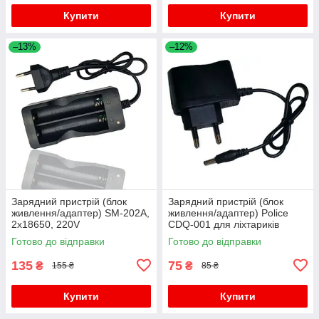
Купити
Купити
–13%
–12%
Зарядний пристрій (блок
Зарядний пристрій (блок
живлення/адаптер) SM-202A,
живлення/адаптер) Police
2х18650, 220V
CDQ-001 для ліхтариків
Police/X-Balog/Інших
Готово до відправки
Готово до відправки
135
75
₴
₴
155 ₴
85 ₴
Купити
Купити