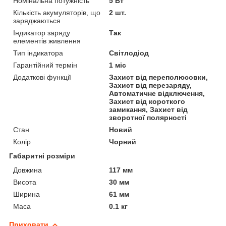
Номінальна потужність
5 Вт
Кількість акумуляторів, що
2 шт.
заряджаються
Індикатор заряду
Так
елементів живлення
Тип індикатора
Світлодіод
Гарантійний термін
1 міс
Додаткові функції
Захист від переполюсовки,
Захист від перезаряду,
Автоматичне відключення,
Захист від короткого
замикання, Захист від
зворотної полярності
Стан
Новий
Колір
Чорний
Габаритні розміри
Довжина
117 мм
Висота
30 мм
Ширина
61 мм
Маса
0.1 кг
Приховати