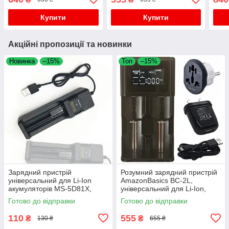
Mh, Ni-Cd
MH, Ni-Cd акумуляторів
Купити
Купити
Акційні пропозиції та новинки
Новинка
–15%
Топ
–15%
Зарядний пристрій
Розумний зарядний пристрій
універсальний для Li-Ion
AmazonBasics BC-2L,
акумуляторів MS-5D81X,
універсальний для Li-Ion,
1х14500,16430,18650, 26650
LiFePo4, IMR, Ni-MH, Ni-Cd
Готово до відправки
Готово до відправки
акумуляторів
110
555
₴
₴
130 ₴
655 ₴