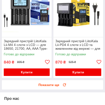
Зарядний пристрій LiitoKala
Зарядний пристрій LiitoKala
Lii-M4 4 слоти з LCD — для
Lii-PD4 4 слоти з LCD та
18650, 21700, AA, AAA Type-
живленням від мережі — для
C
18650, 21700, LiFePO4, AA,
Готово до відправки
Готово до відправки
AAA
840
870
₴
₴
895 ₴
925 ₴
Купити
Купити
Показати ще
Про нас