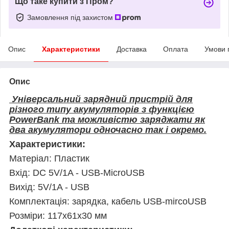
Що таке купити з Пром?
Замовлення під захистом
Опис
Характеристики
Доставка
Оплата
Умови 
Опис
Універсальний зарядний пристрій для
різного типу акумуляторів з функцією
PowerBank та можливістю заряджати як
два акумулятори одночасно так і окремо.
Характеристики:
Матеріал: Пластик
Вхід: DC 5V/1A
- USB-MicroUSB
Вихід: 5V/1A - USB
Комплектація: зарядка, кабель USB-mircoUSB
Розміри: 117x61x30 мм