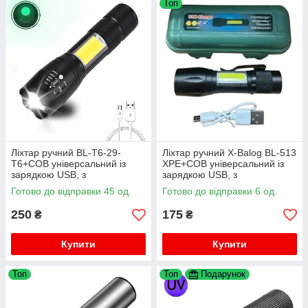
Топ
Ліхтар ручний BL-T6-29-
Ліхтар ручний X-Balog BL-513
T6+COB універсальний із
XPE+COB універсальний із
зарядкою USB, з
зарядкою USB, з
фокусуванням, бічне світло
фокусуванням, бічне світло
Готово до відправки 45 од.
Готово до відправки 6 од.
250
175
₴
₴
Купити
Купити
Топ
Топ
Подарунок