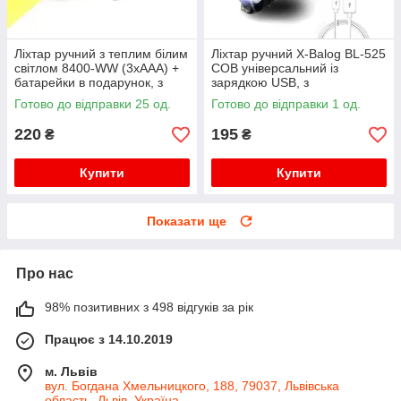
Ліхтар ручний з теплим білим
Ліхтар ручний X-Balog BL-525
світлом 8400-WW (3xAAA) +
COB універсальний із
батарейки в подарунок, з
зарядкою USB, з
фокусуванням
фокусуванням, з кліпсою
Готово до відправки 25 од.
Готово до відправки 1 од.
220
195
₴
₴
Купити
Купити
Показати ще
Про нас
98% позитивних з 498 відгуків за рік
Працює з 14.10.2019
м. Львів
вул. Богдана Хмельницкого, 188, 79037, Львівська
область, Львів, Україна