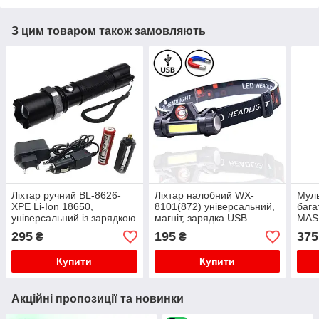
З цим товаром також замовляють
Ліхтар ручний BL-8626-
Ліхтар налобний WX-
Мул
XPE Li-Ion 18650,
8101(872) універсальний,
бага
універсальний із зарядкою
магніт, зарядка USB
MAS
220В,12В, з фокусуванням
295
195
375
₴
₴
Купити
Купити
Акційні пропозиції та новинки