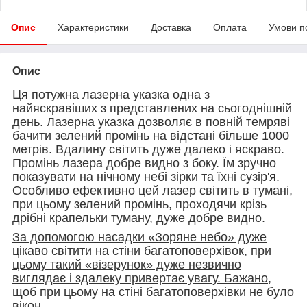
Опис
Характеристики
Доставка
Оплата
Умови п
Опис
Ця потужна лазерна указка одна з
найяскравіших з представлених на сьогоднішній
день. Лазерна указка дозволяє в повній темряві
бачити зелений промінь на відстані більше 1000
метрів. Вдалину світить дуже далеко і яскраво.
Промінь лазера добре видно з боку. Їм зручно
показувати на нічному небі зірки та їхні сузір'я.
Особливо ефективно цей лазер світить в тумані,
при цьому зелений промінь, проходячи крізь
дрібні крапельки туману, дуже добре видно.
За допомогою насадки «Зоряне небо» дуже
цікаво світити на стіни багатоповерхівок, при
цьому такий «візерунок» дуже незвично
виглядає і здалеку привертає увагу. Бажано,
щоб при цьому на стіні багатоповерхівки не було
вікон.