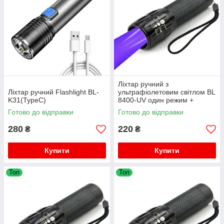
Ліхтар ручний з
Ліхтар ручний Flashlight BL-
ультрафіолетовим світлом BL
K31(TypeC)
8400-UV один режим +
батарейки в подарунок
Готово до відправки
Готово до відправки
280
220
₴
₴
Купити
Купити
Топ
Топ