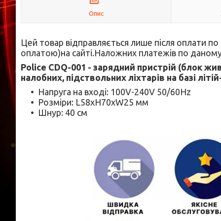
Опис
Цей товар відправляється лише після оплати п
оплатою)на сайті.Наложних платежів по даному
Police CDQ-001 - зарядний пристрій (блок жи
налобних, підствольних ліхтарів на базі літій
Напруга на вході: 100V-240V 50/60Hz
Розміри: L58xH70xW25 мм
Шнур: 40 см