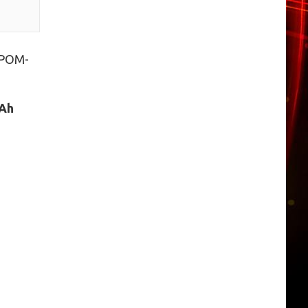
ПРОМ-
mAh