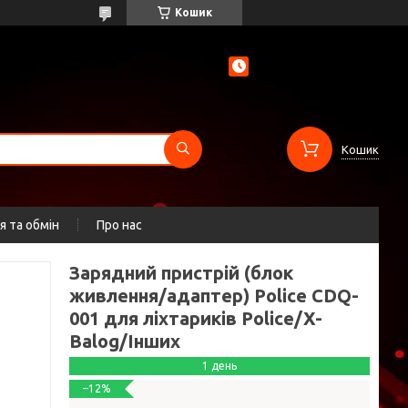
Кошик
Кошик
 та обмін
Про нас
Зарядний пристрій (блок
живлення/адаптер) Police CDQ-
001 для ліхтариків Police/X-
Balog/Інших
1 день
–12%