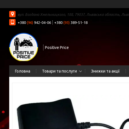
вул. Богдана Хмельницкого, 188, 79037, Львівська область, Льві
+380
(96)
942-04-06
+380
(93)
389-51-18
Positive Price
Головна
Товари та послуги
Знижки та акції