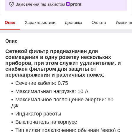
Замовлення під захистом
Опис
Характеристики
Доставка
Оплата
Умови п
Опис
Сетевой фильтр предназначен для
совмещения в одну розетку нескольких
приборов, при этом служит удлинителем. и
снабжен фильтром для защиты от
перенапряжения и различных помех.
Сечение кабеля: 0.75
Максимальная нагрузка: 10 А
Максимальное поглощение энергии: 90
Дж
Индикатор работы
Выключатель на корпусе
Тип вилки подключения: обычная (евро) с