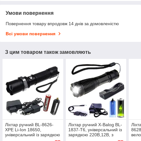
Умови повернення
Повернення товару впродовж 14 днів за домовленістю
Всі умови повернення
З цим товаром також замовляють
Ліхтар ручний BL-8626-
Ліхтар ручний X-Balog BL-
Ліхт
XPE Li-Ion 18650,
1837-T6, універсальний із
8628
універсальний із зарядкою
зарядкою 220В,12В, з
вело
220В,12В, з фокусуванням
фокусуванням