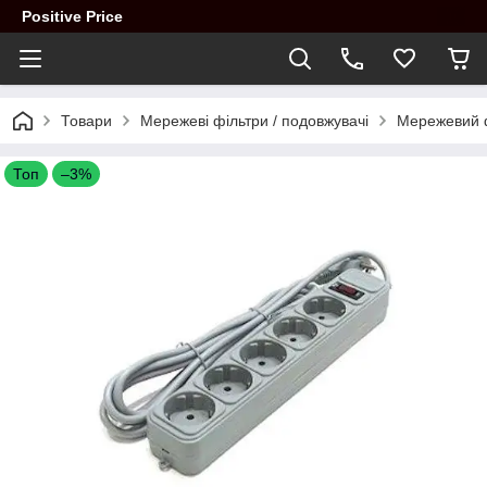
Positive Price
Товари
Мережеві фільтри / подовжувачі
Мережевий фі
Топ
–3%