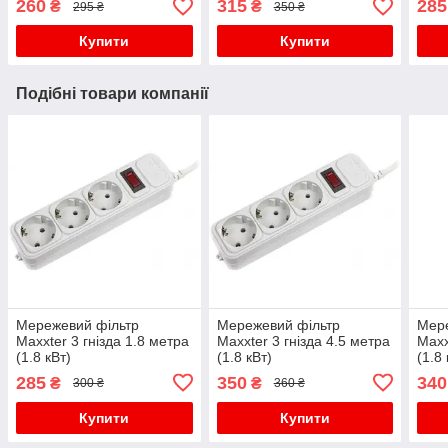
260
315
285
₴
₴
295 ₴
350 ₴
Купити
Купити
Подібні товари компанії
Мережевий фільтр
Мережевий фільтр
Мере
Maxxter 3 гнізда 1.8 метра
Maxxter 3 гнізда 4.5 метра
Maxx
(1.8 кВт)
(1.8 кВт)
(1.8 
285
350
340
₴
₴
300 ₴
360 ₴
Купити
Купити